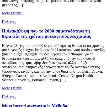
(αυτόλογη μεταμόσχευση), είτε μυελού των οστών από συμβατό
μέλος της[…]
More Details
Πυλώνες
Η Ανακάλυψη που το 2000 σηματοδότησε τη
θεραπεία της χρόνιας μυελογενούς λευχαιμίας
Η Ανακάλυψη που το 2000 σηματοδότησε τη θεραπεία της χρόνιας
μυελογενούς λευχαιμίας Ιματινίβη H αντικαρκινική ουσία ιματινίβη
(imatinib) έχει εξελιχθεί σε ένα θεραπευτικό “θαύμα” για τη
θεραπεία της λευχαιμίας, αλλά και άλλων τύπων καρκίνου. Η
ανακάλυψη της ιματινίβης δεν ήταν τυχαία, αλλά υπήρξε
αποτέλεσμα συστηματικής έρευνας στον τομέα αναστολέων της
τυροσινικής κινάσης και πραγματοποιήθηκε από τον Brian Druker,
(Oregon Cancer Institute’s Leukemia Centre, Oregon Health and
Science University, Portland, Oregon).[…]
More Details
Πυλώνες
Μοντέρνες Διαγνωστικές Μέθοδοι