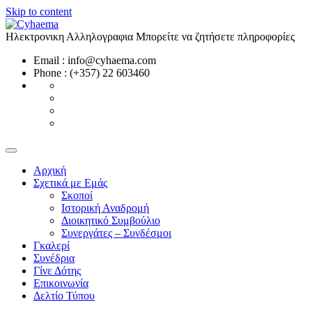
Skip to content
Ηλεκτρονικη Αλληλογραφια
Μπορείτε να ζητήσετε πληροφορίες
Email : info@cyhaema.com
Phone : (+357) 22 603460
Αρχική
Σχετικά με Εμάς
Σκοποί
Ιστορική Αναδρομή
Διοικητικό Συμβούλιο
Συνεργάτες – Συνδέσμοι
Γκαλερί
Συνέδρια
Γίνε Δότης
Επικοινωνία
Δελτίο Τύπου